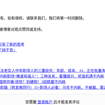
有，如有侵权，请联系我们，我们将第一时间删除。
思想者博客
对观点赞同或支持。
又有了新的思考
「纯干货」
中年职场人的三重绞杀：年龄、成本、AI，正在批量
职场“佛渡有缘人”：三种关系，看懂缘分，抓准机遇不内耗
强势同事/领导？别硬刚！3招稳赢不内耗
35+职场人必看：马年不内耗、不被裁，靠
您需要
登录账户
后才能发表评论