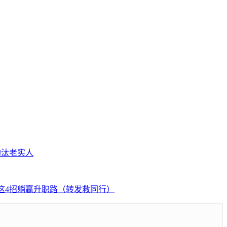
淘汰老实人
这4招躺赢升职路（转发救同行）