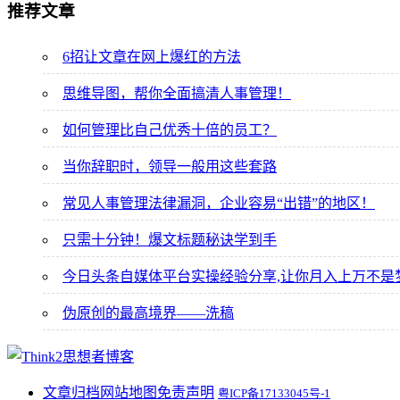
推荐文章
6招让文章在网上爆红的方法
思维导图，帮你全面搞清人事管理！
如何管理比自己优秀十倍的员工？
当你辞职时，领导一般用这些套路
常见人事管理法律漏洞，企业容易“出错”的地区！
只需十分钟！爆文标题秘诀学到手
今日头条自媒体平台实操经验分享,让你月入上万不是
伪原创的最高境界——洗稿
文章归档
网站地图
免责声明
粤ICP备17133045号-1