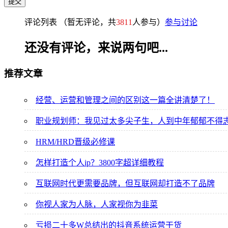
评论列表
（暂无评论，共
3811
人参与）
参与讨论
还没有评论，来说两句吧...
推荐文章
经营、运营和管理之间的区别这一篇全讲清楚了！
职业规划师：我见过太多尖子生，人到中年郁郁不得
HRM/HRD晋级必修课
怎样打造个人ip？3800字超详细教程
互联网时代更需要品牌，但互联网却打造不了品牌
你视人家为人脉，人家视你为韭菜
亏损二十多W总结出的抖音系统运营干货