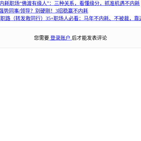
职场“佛渡有缘人”：三种关系，看懂缘分，抓准机遇不内耗
强势同事/领导？别硬刚！3招稳赢不内耗
35+职场人必看：马年不内耗、不被裁，靠
您需要
登录账户
后才能发表评论